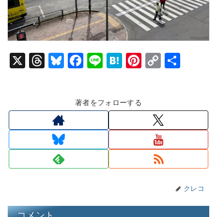
X
T
Bl
F
Li
H
Pi
C
共
hr
u
a
n
at
nt
o
有
e
e
c
e
e
er
p
著者をフォローする
a
s
e
n
e
y
d
k
b
a
st
Li
s
y
o
n
o
k
k
クレコ
コメント