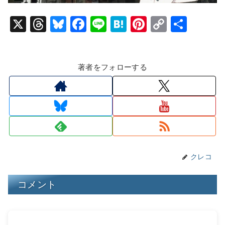
X
T
Bl
F
Li
H
Pi
C
共
hr
u
a
n
at
nt
o
有
e
e
c
e
e
er
p
著者をフォローする
a
s
e
n
e
y
d
k
b
a
st
Li
s
y
o
n
o
k
k
クレコ
コメント