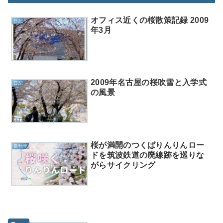
オフィス近くの桜散策記録 2009
日記
年3月
2009年名古屋の桜吹雪と入学式
日記
の風景
桜が満開のつくばりんりんロー
自転車
ドを筑波鉄道の廃線跡を巡りな
がらサイクリング