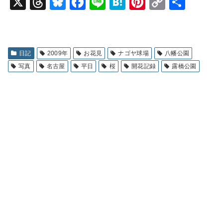
X
T
Bl
F
Li
H
Pi
C
共
hr
u
a
n
at
nt
o
有
e
e
c
e
e
er
p
a
s
e
n
e
y
日記
2009年
お花見
ナゴヤ球場
八幡公園
d
k
b
a
st
Li
写真
名古屋
平日
桜
開花記録
露橋公園
s
y
o
n
o
k
k