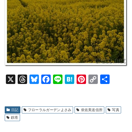
X
T
Bl
F
Li
H
Pi
C
共
hr
u
a
n
at
nt
o
有
e
e
c
e
e
er
p
a
s
e
n
e
y
日記
フローラルガーデンよさみ
依佐美送信所
写真
d
k
b
a
st
Li
鉄塔
s
y
o
n