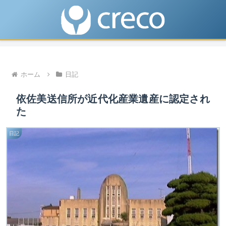
ホーム
日記
依佐美送信所が近代化産業遺産に認定され
た
日記