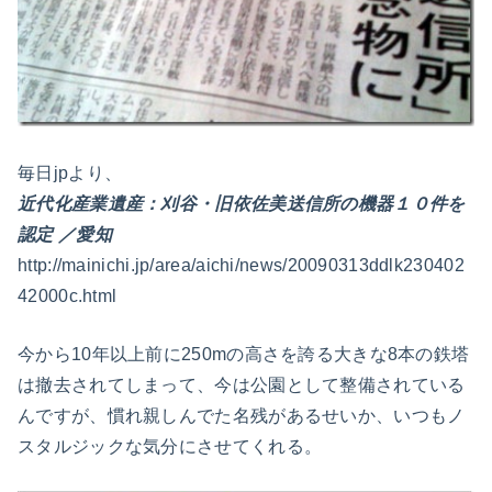
毎日jpより、
近代化産業遺産：刈谷・旧依佐美送信所の機器１０件を
認定 ／愛知
http://mainichi.jp/area/aichi/news/20090313ddlk230402
42000c.html
今から10年以上前に250mの高さを誇る大きな8本の鉄塔
は撤去されてしまって、今は公園として整備されている
んですが、慣れ親しんでた名残があるせいか、いつもノ
スタルジックな気分にさせてくれる。