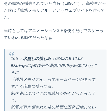
その鉄塔が撤去されていた当時（1996年）、高校生だっ
た僕は「鉄塔メモリアル」というウェブサイトを作って
た。
当時としてはアニメーションGIFを使うだけでスゲーっ
ていわれる時代だったなぁ
165 ：
名無しの愉しみ
：03/02/19 12:03
ID:b+rqw/tQ依佐美の通信用鉄塔が解体されたこ
ろに
「鉄塔メモリアル」ってホームページがあって
すごく印象に残ってる。
制作者はよほどこの無線塔が好きだったらしく
て、
鉄塔が引き倒された後の地面に五体投地してい