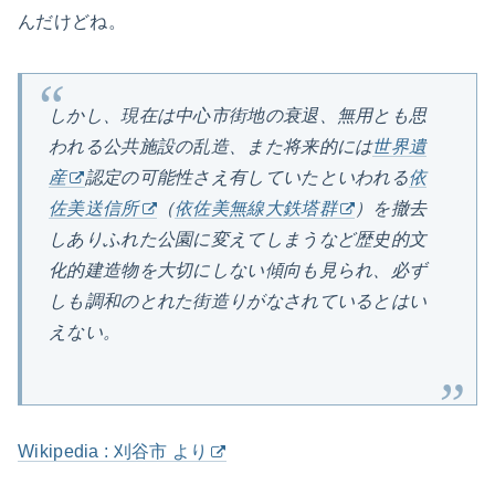
んだけどね。
しかし、現在は中心市街地の衰退、無用とも思
われる公共施設の乱造、また将来的には
世界遺
産
認定の可能性さえ有していたといわれる
依
佐美送信所
（
依佐美無線大鉄塔群
）を撤去
しありふれた公園に変えてしまうなど歴史的文
化的建造物を大切にしない傾向も見られ、必ず
しも調和のとれた街造りがなされているとはい
えない。
Wikipedia : 刈谷市 より