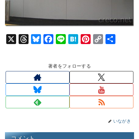
X
T
Bl
F
Li
H
Pi
C
共
hr
u
a
n
at
nt
o
有
e
e
c
e
e
er
p
著者をフォローする
a
s
e
n
e
y
d
k
b
a
st
Li
s
y
o
n
o
k
k
いながき
コメント