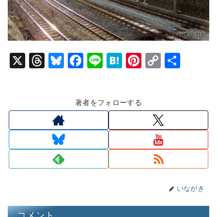
X
T
Bl
F
Li
H
Pi
C
共
hr
u
a
n
at
nt
o
有
e
e
c
e
e
er
p
著者をフォローする
a
s
e
n
e
y
d
k
b
a
st
Li
s
y
o
n
o
k
k
いながき
コメント