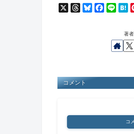
X
T
Bl
F
Li
hr
u
a
n
a
e
e
c
e
e
著
a
s
e
n
d
k
b
a
s
y
o
o
k
コメント
コ