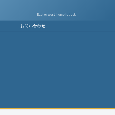
East or west, home is best.
ス
お問い合わせ