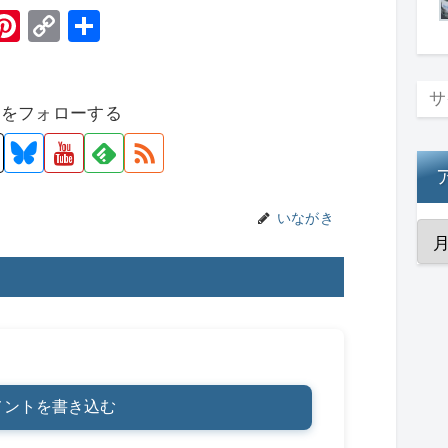
H
Pi
C
共
t
nt
o
有
er
p
者をフォローする
e
y
st
Li
n
k
いながき
メントを書き込む