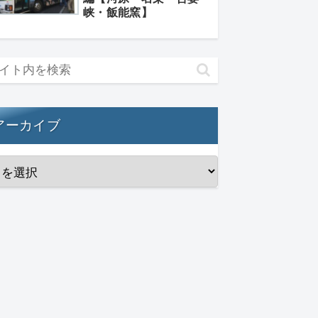
峡・飯能窯】
アーカイブ