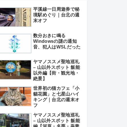
平溪線一日周遊券で秘
境駅めぐり｜台北の週
末オフ
数分おきに鳴る
Windowsの謎の通知
音、犯人はWSLだった
ヤマノススメ聖地巡礼
– 山以外スポット 飯能
以外編【街・観光地・
絶景】
世界初の猫カフェ「小
貓花園」と七星山ハイ
キング｜台北の週末オ
フ
ヤマノススメ聖地巡礼
– 山以外スポット 飯能
編【河原・名栗・吾妻