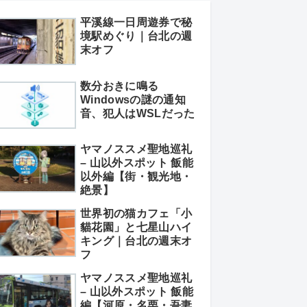
平溪線一日周遊券で秘
境駅めぐり｜台北の週
末オフ
数分おきに鳴る
Windowsの謎の通知
音、犯人はWSLだった
ヤマノススメ聖地巡礼
– 山以外スポット 飯能
以外編【街・観光地・
絶景】
世界初の猫カフェ「小
貓花園」と七星山ハイ
キング｜台北の週末オ
フ
ヤマノススメ聖地巡礼
– 山以外スポット 飯能
編【河原・名栗・吾妻