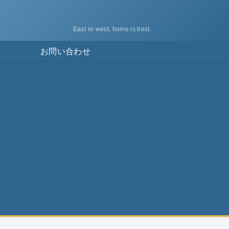
East or west, home is best.
ス
お問い合わせ