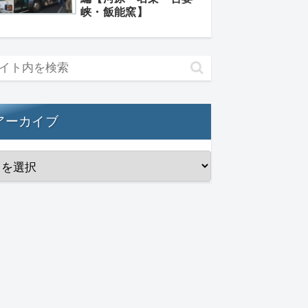
峡・飯能窯】
アーカイブ