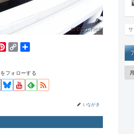
H
Pi
C
共
t
nt
o
有
er
p
者をフォローする
e
y
st
Li
n
k
いながき