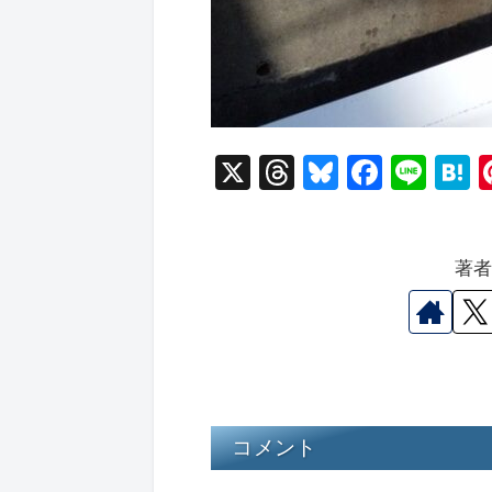
X
T
Bl
F
Li
hr
u
a
n
a
e
e
c
e
e
著
a
s
e
n
d
k
b
a
s
y
o
o
k
コメント