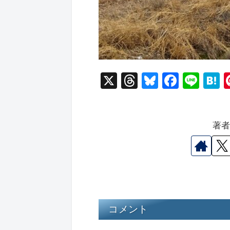
X
T
Bl
F
Li
hr
u
a
n
a
e
e
c
e
e
著
a
s
e
n
d
k
b
a
s
y
o
o
k
コメント