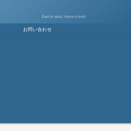
East or west, home is best.
ス
お問い合わせ