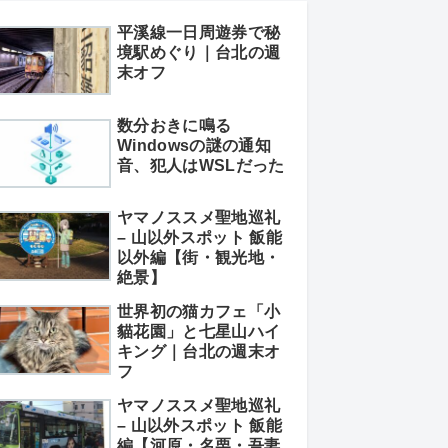
平溪線一日周遊券で秘
境駅めぐり｜台北の週
末オフ
数分おきに鳴る
Windowsの謎の通知
音、犯人はWSLだった
ヤマノススメ聖地巡礼
– 山以外スポット 飯能
以外編【街・観光地・
絶景】
世界初の猫カフェ「小
貓花園」と七星山ハイ
キング｜台北の週末オ
フ
ヤマノススメ聖地巡礼
– 山以外スポット 飯能
編【河原・名栗・吾妻