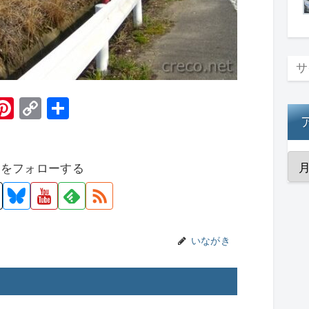
H
Pi
C
共
t
nt
o
有
er
p
者をフォローする
e
y
st
Li
n
k
いながき