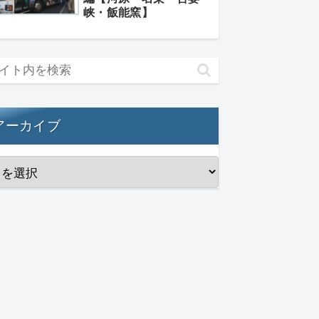
峡・飯能窯】
アーカイブ