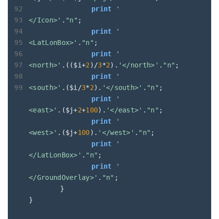
print
'		
</Icon>'
.
"n"
;

print
'		
<LatLonBox>'
.
"n"
;

print
'			
<north>'
.(($i+
2
)/
3
*
2
).
'</north>'
.
"n"
;

print
'			
<south>'
.($i/
3
*
2
).
'</south>'
.
"n"
;

print
'			
<east>'
.($j+
2
+
100
).
'</east>'
.
"n"
;

print
'			
<west>'
.($j+
100
).
'</west>'
.
"n"
;

print
'		
</LatLonBox>'
.
"n"
;

print
'	
</GroundOverlay>'
.
"n"
;

	}

}
