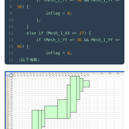
38
)
{
inflag
=
0
;
};
}
else
if
(Mesh_1_XX
<=
27
)
{
if
(Mesh_1_YY
>=
36
&&
Mesh_1_YY
<=
40
)
{
inflag
=
0
;
（以下省略）