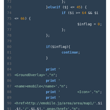
			};

		}
elseif
 ($j <= 
45
) {

if
 ($i >= 
64
 && $i 
<= 
66
) {

				$inflag = 
0
;

			};

		};

if
($inflag){

continue
;

		}

print
'	
<GroundOverlay>'
.
"n"
;

print
'		
<name>emobile</name>'
.
"n"
;

print
'		<Icon>'
.
"n"
;

print
'			
<href>http://emobile.jp/area/area/map1/'
.$i
.$j.
'/'
.$i.$j.
'.png</href>'
.
"n"
;
