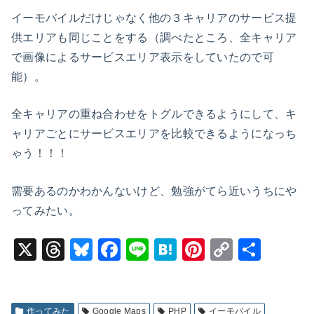
イーモバイルだけじゃなく他の３キャリアのサービス提
供エリアも同じことをする（調べたところ、全キャリア
で画像によるサービスエリア表示をしていたので可
能）。
全キャリアの重ね合わせをトグルできるようにして、キ
ャリアごとにサービスエリアを比較できるようになっち
ゃう！！！
需要あるのかわかんないけど、勉強がてら近いうちにや
ってみたい。
X
T
Bl
F
Li
H
Pi
C
共
hr
u
a
n
at
nt
o
有
e
e
c
e
e
er
p
作ってみた
Google Maps
PHP
イーモバイル