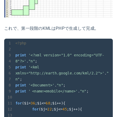
これで、第一段階のKMLはPHPで生成して完成。
<?php
print
'<?xml version="1.0" encoding="UTF-
8"?>'
.
"n"
print
'<kml 
xmlns="http://earth.google.com/kml/2.2">'
.
"
n"
print
'<Document>'
.
"n"
print
'	<name>emobile</name>'
.
"n"
;

for
($i=
36
;$i<=
68
;$i++){

for
($j=
22
;$j<=
45
;$j++){
