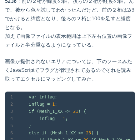
5236
：前の２桁が緯度の軸、後ろの２桁が経度の軸。ん
で、後から色々試してわかったんだけど、前の２桁は2/3
でかけると緯度となり、後ろの２桁は100を足すと経度
となる。
加えて画像ファイルの表示範囲は上下左右位置の画像フ
ァイルと半分重なるようになっている。
画像が提供されないエリアについては、下のソースみた
くJavaScriptでフラグが管理されてあるのでそれを読み
取ってエクセルにマッピングしてみた。
var
inflag;
inflag
=
1
;
if
(Mesh_1_XX
<=
21
)
{
inflag
=
1
;
}
else
if
(Mesh_1_XX
<=
25
)
{
if
(Mesh_1_YY
>=
36
&&
Mesh_1_YY
<=