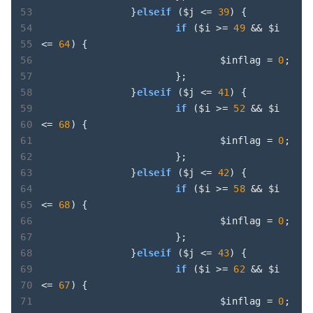
		}
elseif
 ($j <= 
39
) {

if
 ($i >= 
49
 && $i 
<= 
64
) {

				$inflag = 
0
;

			};

		}
elseif
 ($j <= 
41
) {

if
 ($i >= 
52
 && $i 
<= 
68
) {

				$inflag = 
0
;

			};

		}
elseif
 ($j <= 
42
) {

if
 ($i >= 
58
 && $i 
<= 
68
) {

				$inflag = 
0
;

			};

		}
elseif
 ($j <= 
43
) {

if
 ($i >= 
62
 && $i 
<= 
67
) {

				$inflag = 
0
;
