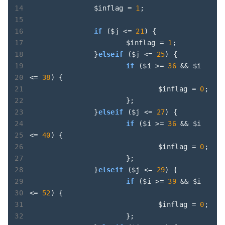
		$inflag = 
1
;

if
 ($j <= 
21
) {

			$inflag = 
1
;

		}
elseif
 ($j <= 
25
) {

if
 ($i >= 
36
 && $i 
<= 
38
) {

				$inflag = 
0
;

			};

		}
elseif
 ($j <= 
27
) {

if
 ($i >= 
36
 && $i 
<= 
40
) {

				$inflag = 
0
;

			};

		}
elseif
 ($j <= 
29
) {

if
 ($i >= 
39
 && $i 
<= 
52
) {

				$inflag = 
0
;

			};
