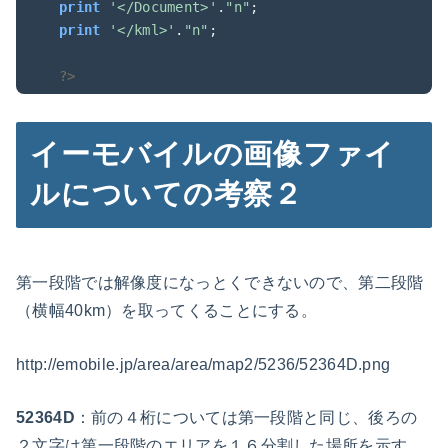
print
'</Document>'
.
"n"
print
'</kml>'
.
"n"
;

?>
イーモバイルの画像ファイ
ルについての考察２
第一段階では解像度になっとくできないので、第二段階
（横幅40km）を取ってくることにする。
http://emobile.jp/area/area/map2/5236/52364D.png
52364D
：前の４桁については第一段階と同じ、後ろの
２文字は第一段階のエリアを１６分割した場所を示す。