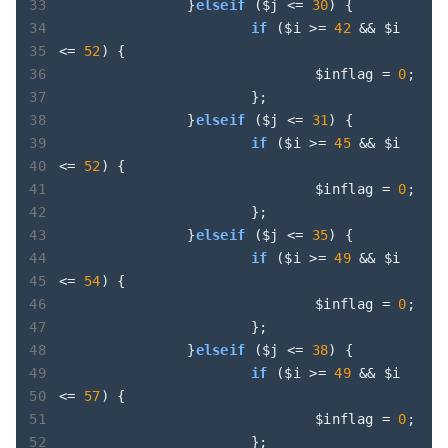
		}
elseif
 ($j <= 
30
) {

if
 ($i >= 
42
 && $i 
<= 
52
) {

				$inflag = 
0
;

			};

		}
elseif
 ($j <= 
31
) {

if
 ($i >= 
45
 && $i 
<= 
52
) {

				$inflag = 
0
;

			};

		}
elseif
 ($j <= 
35
) {

if
 ($i >= 
49
 && $i 
<= 
54
) {

				$inflag = 
0
;

			};

		}
elseif
 ($j <= 
38
) {

if
 ($i >= 
49
 && $i 
<= 
57
) {

				$inflag = 
0
;

			};
