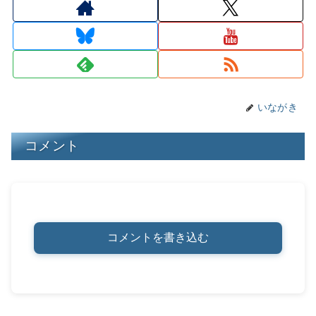
d
k
b
a
st
Li
s
y
o
n
o
k
k
いながき
コメント
コメントを書き込む