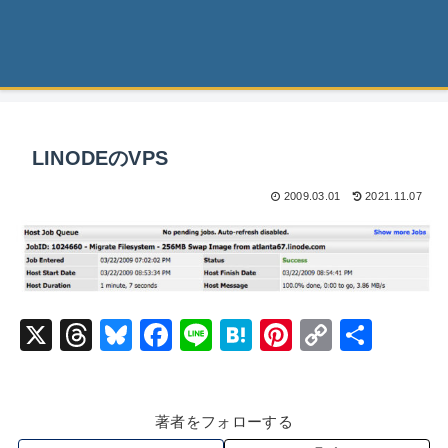
LINODEのVPS
2009.03.01
2021.11.07
X
T
Bl
F
Li
H
Pi
C
共
hr
u
a
n
at
nt
o
有
e
e
c
e
e
er
p
著者をフォローする
a
s
e
n
e
y