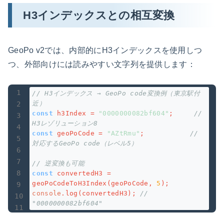
H3インデックスとの相互変換
GeoPo v2では、内部的にH3インデックスを使用しつ
つ、外部向けには読みやすい文字列を提供します：
// H3インデックス → GeoPo code変換例（東京駅付
近）
const
 h3Index = 
"0000000082bf604"
;     
// 
H3レゾリューション8
const
 geoPoCode = 
"AZtRmu"
;           
// 
対応するGeoPo code（レベル5）
// 逆変換も可能
const
 convertedH3 = 
geoPoCodeToH3Index(geoPoCode, 
5
console
.log(convertedH3); 
// 
"0000000082bf604"