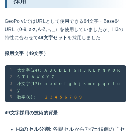
採用
GeoPo v1ではURLとして使用できる64文字・Base64
URL（0-9, a-z, A-Z, -, _）を使用していましたが、H3の
特性に合わせて
49文字セット
を採用しました：
採用文字（49文字）
大文字(24):
A
B
C
D
E
F
G
H
J
K
L
M
N
P
Q
R
S
T
U
V
W
X
Y
Z
小文字(17):
a
b
d
e
f
g
h
j
k
m
n
p
q
r
t
u
y
数字(8):
2
3
4
5
6
7
8
9
49文字採用の技術的背景
H3のセル分割
: 各親セルから7×7=49個の子セ