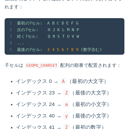
れます：
最初の7セル:
A
B
C
D
E
F
G
次の7セル:
H
J
K
L
M
N
P
続く7セル:
Q
R
S
T
U
V
W
...
最後の7セル:
3
4
5
6
7
8
9
(数字含む)
子セルは
配列の順番で配置されます：
GEOPO_CHARSET
インデックス 0 →
（最初の大文字）
A
インデックス 23 →
（最後の大文字）
Z
インデックス 24 →
（最初の小文字）
a
インデックス 40 →
（最後の小文字）
y
インデックス 41 →
（最初の数字）
2