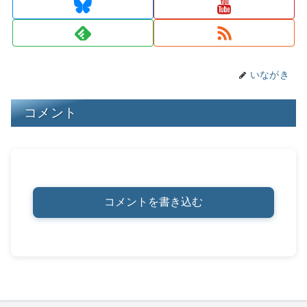
s
y
o
n
o
k
k
いながき
コメント
コメントを書き込む