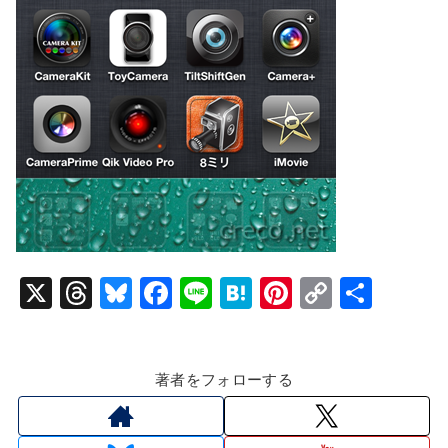
X
T
Bl
F
Li
H
Pi
C
共
hr
u
a
n
at
nt
o
有
e
e
c
e
e
er
p
著者をフォローする
a
s
e
n
e
y
d
k
b
a
st
Li