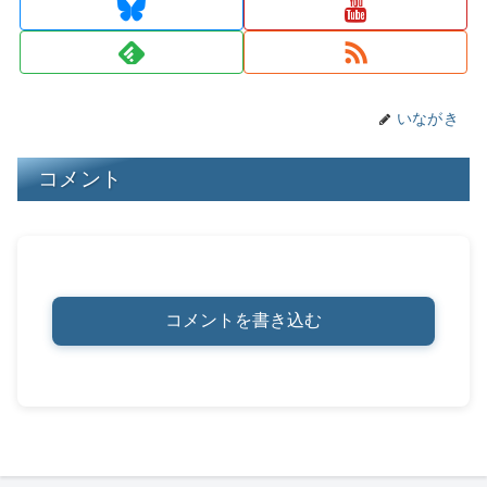
s
y
o
n
o
k
k
いながき
コメント
コメントを書き込む