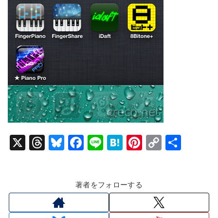
X
T
Bl
F
Li
H
Pi
C
共
hr
u
a
n
at
nt
o
有
e
e
c
e
e
er
p
著者をフォローする
a
s
e
n
e
y
d
k
b
a
st
Li