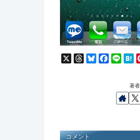
X
T
Bl
F
Li
hr
u
a
n
a
e
e
c
e
e
著
a
s
e
n
d
k
b
a
s
y
o
o
k
コメント