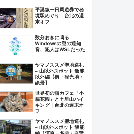
平溪線一日周遊券で秘
境駅めぐり｜台北の週
末オフ
数分おきに鳴る
Windowsの謎の通知
音、犯人はWSLだった
ヤマノススメ聖地巡礼
– 山以外スポット 飯能
以外編【街・観光地・
絶景】
世界初の猫カフェ「小
貓花園」と七星山ハイ
キング｜台北の週末オ
フ
ヤマノススメ聖地巡礼
– 山以外スポット 飯能
編【河原・名栗・吾妻