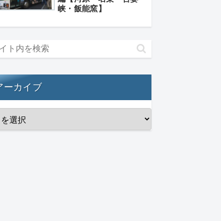
峡・飯能窯】
アーカイブ