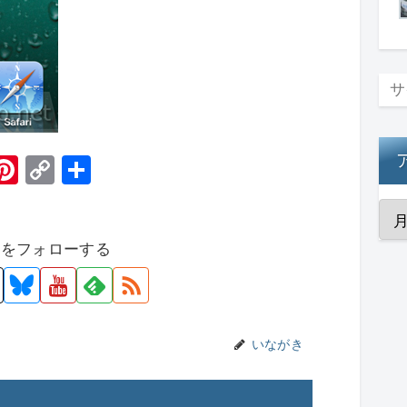
H
Pi
C
共
t
nt
o
有
er
p
者をフォローする
e
y
st
Li
n
k
いながき