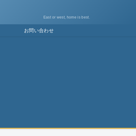
East or west, home is best.
ス
お問い合わせ