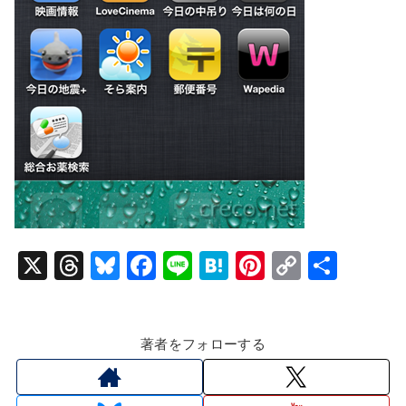
X
T
Bl
F
Li
H
Pi
C
共
hr
u
a
n
at
nt
o
有
e
e
c
e
e
er
p
著者をフォローする
a
s
e
n
e
y
d
k
b
a
st
Li