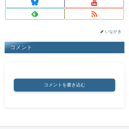
s
y
o
n
o
k
k
いながき
コメント
コメントを書き込む