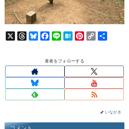
X
T
Bl
F
Li
H
Pi
C
共
hr
u
a
n
at
nt
o
有
e
e
c
e
e
er
p
著者をフォローする
a
s
e
n
e
y
d
k
b
a
st
Li
s
y
o
n
o
k
k
いながき
コメント