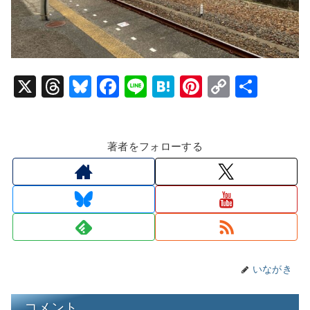
X
T
Bl
F
Li
H
Pi
C
共
hr
u
a
n
at
nt
o
有
e
e
c
e
e
er
p
著者をフォローする
a
s
e
n
e
y
d
k
b
a
st
Li
s
y
o
n
o
k
k
いながき
コメント