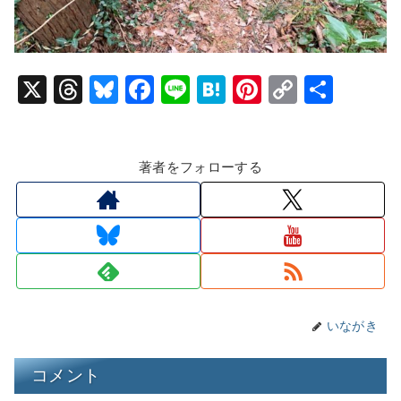
X
T
Bl
F
Li
H
Pi
C
共
hr
u
a
n
at
nt
o
有
e
e
c
e
e
er
p
著者をフォローする
a
s
e
n
e
y
d
k
b
a
st
Li
s
y
o
n
o
k
k
いながき
コメント