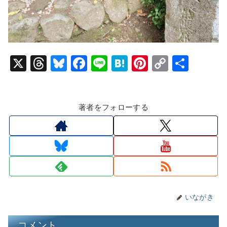
X
T
Bl
F
Li
H
Pi
C
共
hr
u
a
n
at
nt
o
有
e
e
c
e
e
er
p
著者をフォローする
a
s
e
n
e
y
d
k
b
a
st
Li
s
y
o
n
o
k
k
いながき
コメント