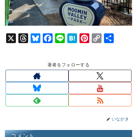
X
T
Bl
F
Li
H
Pi
C
共
hr
u
a
n
at
nt
o
有
e
e
c
e
e
er
p
著者をフォローする
a
s
e
n
e
y
d
k
b
a
st
Li
s
y
o
n
o
k
k
いながき
コメント