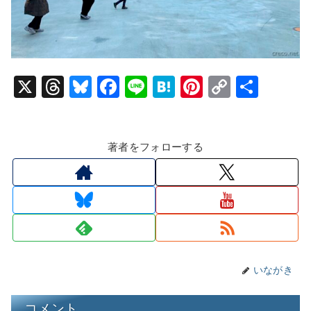
X
T
Bl
F
Li
H
Pi
C
共
hr
u
a
n
at
nt
o
有
e
e
c
e
e
er
p
著者をフォローする
a
s
e
n
e
y
d
k
b
a
st
Li
s
y
o
n
o
k
k
いながき
コメント