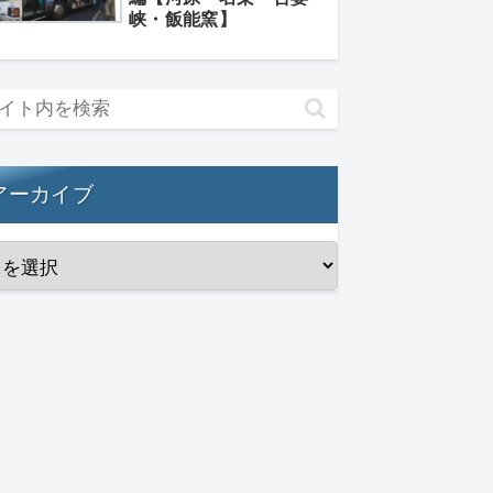
峡・飯能窯】
アーカイブ