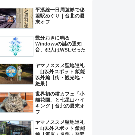
平溪線一日周遊券で秘
境駅めぐり｜台北の週
末オフ
数分おきに鳴る
Windowsの謎の通知
音、犯人はWSLだった
ヤマノススメ聖地巡礼
– 山以外スポット 飯能
以外編【街・観光地・
絶景】
世界初の猫カフェ「小
貓花園」と七星山ハイ
キング｜台北の週末オ
フ
ヤマノススメ聖地巡礼
– 山以外スポット 飯能
編【河原・名栗・吾妻