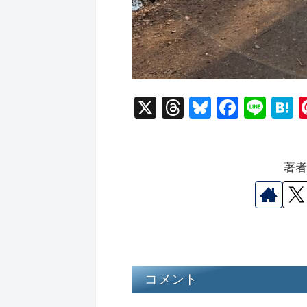
X
T
Bl
F
Li
hr
u
a
n
a
e
e
c
e
e
著
a
s
e
n
d
k
b
a
s
y
o
o
k
コメント