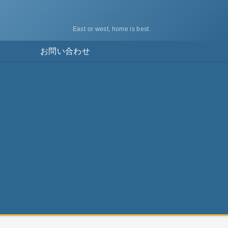
East or west, home is best.
ス
お問い合わせ