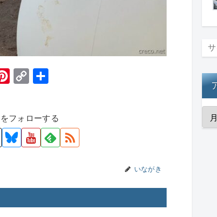
H
Pi
C
共
t
nt
o
有
er
p
者をフォローする
e
y
st
Li
n
k
いながき