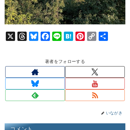
X
T
Bl
F
Li
H
Pi
C
共
hr
u
a
n
at
nt
o
有
e
e
c
e
e
er
p
著者をフォローする
a
s
e
n
e
y
d
k
b
a
st
Li
s
y
o
n
o
k
k
いながき
コメント