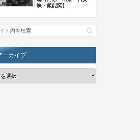
峡・飯能窯】
アーカイブ