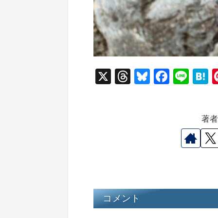
X
T
Bl
F
Li
hr
u
a
n
a
e
e
c
e
e
著
a
s
e
n
d
k
b
a
s
y
o
o
k
コメント