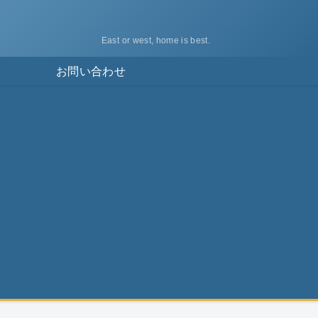
East or west, home is best.
ス
お問い合わせ