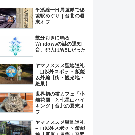
平溪線一日周遊券で秘
境駅めぐり｜台北の週
末オフ
数分おきに鳴る
Windowsの謎の通知
音、犯人はWSLだった
ヤマノススメ聖地巡礼
– 山以外スポット 飯能
以外編【街・観光地・
絶景】
世界初の猫カフェ「小
貓花園」と七星山ハイ
キング｜台北の週末オ
フ
ヤマノススメ聖地巡礼
– 山以外スポット 飯能
編【河原・名栗・吾妻