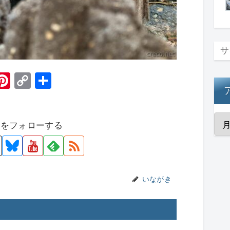
H
Pi
C
共
t
nt
o
有
er
p
者をフォローする
e
y
st
Li
n
k
いながき