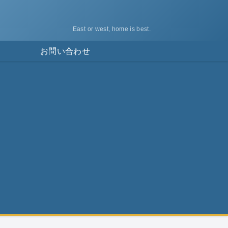
East or west, home is best.
ス
お問い合わせ