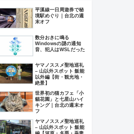
平溪線一日周遊券で秘
境駅めぐり｜台北の週
末オフ
数分おきに鳴る
Windowsの謎の通知
音、犯人はWSLだった
ヤマノススメ聖地巡礼
– 山以外スポット 飯能
以外編【街・観光地・
絶景】
世界初の猫カフェ「小
貓花園」と七星山ハイ
キング｜台北の週末オ
フ
ヤマノススメ聖地巡礼
– 山以外スポット 飯能
編【河原・名栗・吾妻