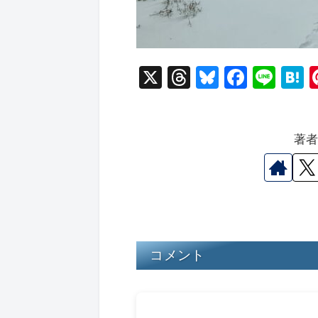
X
T
Bl
F
Li
hr
u
a
n
a
e
e
c
e
e
著
a
s
e
n
d
k
b
a
s
y
o
o
k
コメント