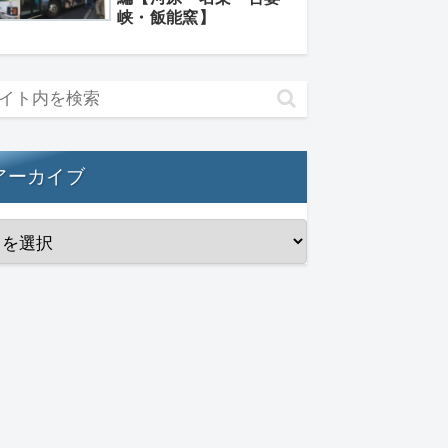
峡・飯能窯】
アーカイブ