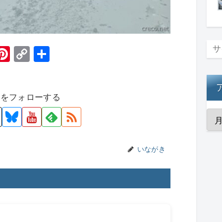
H
Pi
C
共
t
nt
o
有
er
p
者をフォローする
e
y
st
Li
n
k
いながき