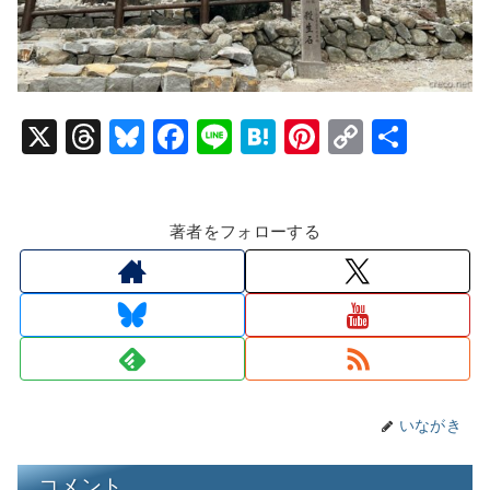
X
T
Bl
F
Li
H
Pi
C
共
hr
u
a
n
at
nt
o
有
e
e
c
e
e
er
p
著者をフォローする
a
s
e
n
e
y
d
k
b
a
st
Li
s
y
o
n
o
k
k
いながき
コメント