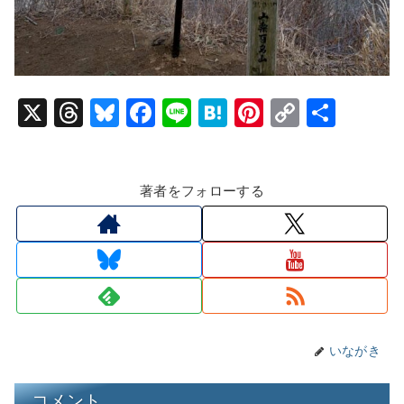
X
T
Bl
F
Li
H
Pi
C
共
hr
u
a
n
at
nt
o
有
e
e
c
e
e
er
p
著者をフォローする
a
s
e
n
e
y
d
k
b
a
st
Li
s
y
o
n
o
k
k
いながき
コメント