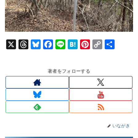
X
T
Bl
F
Li
H
Pi
C
共
hr
u
a
n
at
nt
o
有
e
e
c
e
e
er
p
著者をフォローする
a
s
e
n
e
y
d
k
b
a
st
Li
s
y
o
n
o
k
k
いながき