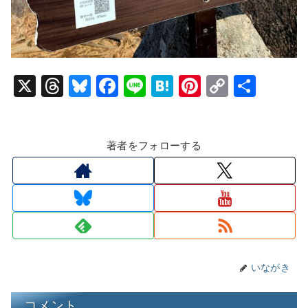
X
T
Bl
F
Li
H
Pi
C
共
hr
u
a
n
at
nt
o
有
e
e
c
e
e
er
p
著者をフォローする
a
s
e
n
e
y
d
k
b
a
st
Li
s
y
o
n
o
k
k
いながき
コメント