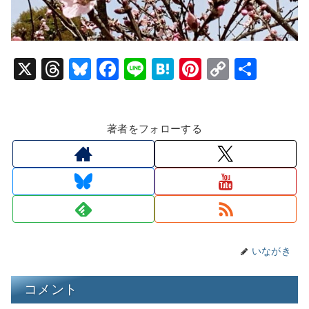
X
T
Bl
F
Li
H
Pi
C
共
hr
u
a
n
at
nt
o
有
e
e
c
e
e
er
p
著者をフォローする
a
s
e
n
e
y
d
k
b
a
st
Li
s
y
o
n
o
k
k
いながき
コメント