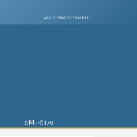
East or west, home is best.
ス
お問い合わせ