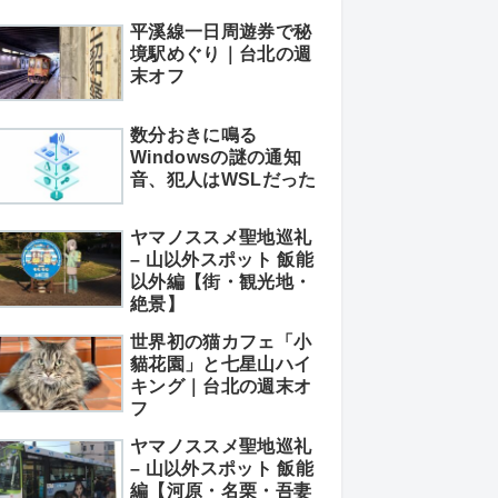
平溪線一日周遊券で秘
境駅めぐり｜台北の週
末オフ
数分おきに鳴る
Windowsの謎の通知
音、犯人はWSLだった
ヤマノススメ聖地巡礼
– 山以外スポット 飯能
以外編【街・観光地・
絶景】
世界初の猫カフェ「小
貓花園」と七星山ハイ
キング｜台北の週末オ
フ
ヤマノススメ聖地巡礼
– 山以外スポット 飯能
編【河原・名栗・吾妻