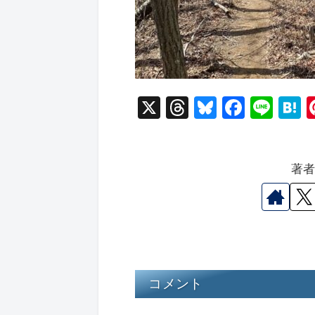
X
T
Bl
F
Li
hr
u
a
n
a
e
e
c
e
e
著
a
s
e
n
d
k
b
a
s
y
o
o
k
コメント