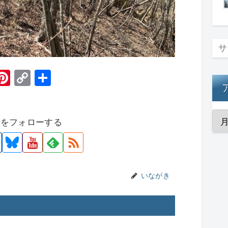
H
Pi
C
共
t
nt
o
有
er
p
者をフォローする
e
y
st
Li
n
k
いながき