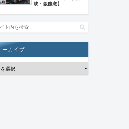
峡・飯能窯】
アーカイブ