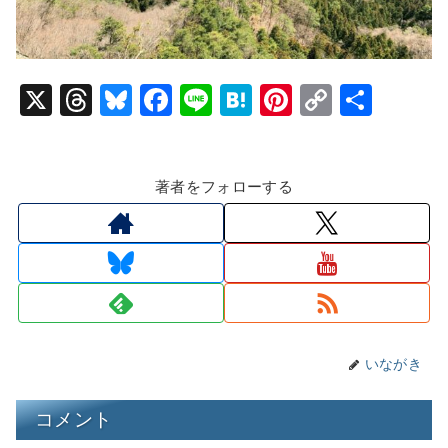
X
T
Bl
F
Li
H
Pi
C
共
hr
u
a
n
at
nt
o
有
e
e
c
e
e
er
p
著者をフォローする
a
s
e
n
e
y
d
k
b
a
st
Li
s
y
o
n
o
k
k
いながき
コメント