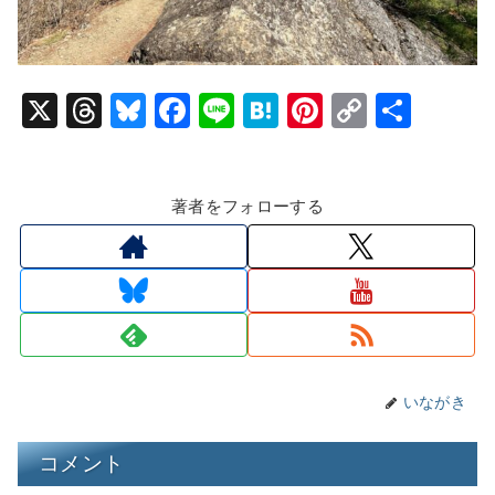
X
T
Bl
F
Li
H
Pi
C
共
hr
u
a
n
at
nt
o
有
e
e
c
e
e
er
p
著者をフォローする
a
s
e
n
e
y
d
k
b
a
st
Li
s
y
o
n
o
k
k
いながき
コメント