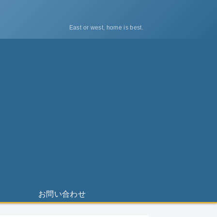
East or west, home is best.
ス
お問い合わせ