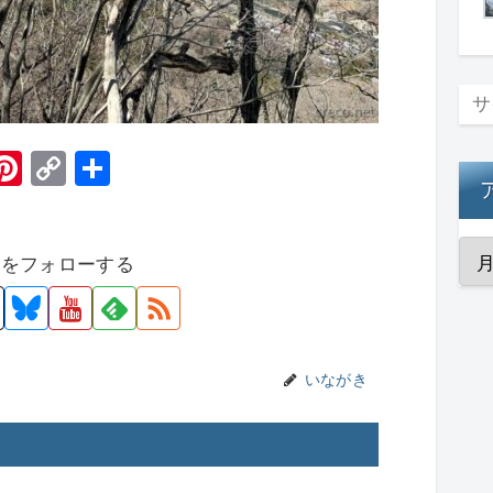
H
Pi
C
共
t
nt
o
有
er
p
者をフォローする
e
y
st
Li
n
k
いながき