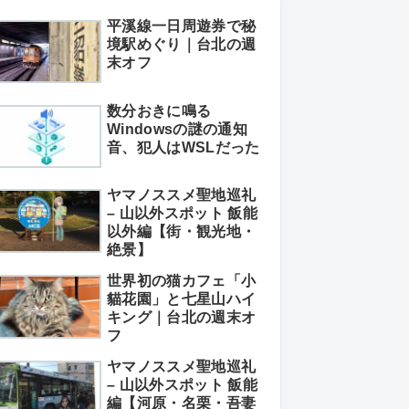
平溪線一日周遊券で秘
境駅めぐり｜台北の週
末オフ
数分おきに鳴る
Windowsの謎の通知
音、犯人はWSLだった
ヤマノススメ聖地巡礼
– 山以外スポット 飯能
以外編【街・観光地・
絶景】
世界初の猫カフェ「小
貓花園」と七星山ハイ
キング｜台北の週末オ
フ
ヤマノススメ聖地巡礼
– 山以外スポット 飯能
編【河原・名栗・吾妻