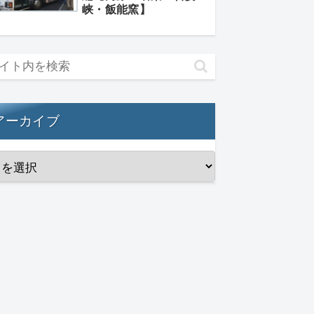
峡・飯能窯】
アーカイブ