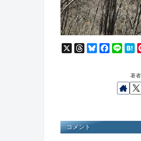
X
T
Bl
F
Li
hr
u
a
n
a
e
e
c
e
e
著
a
s
e
n
d
k
b
a
s
y
o
o
k
コメント