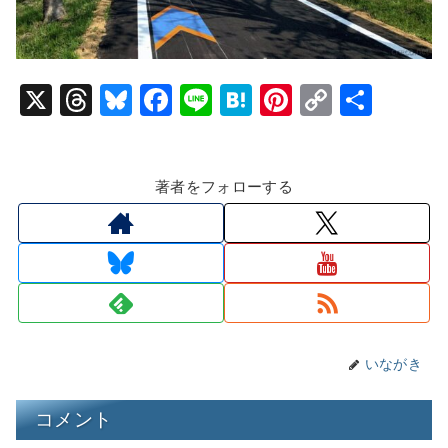
X
T
Bl
F
Li
H
Pi
C
共
hr
u
a
n
at
nt
o
有
e
e
c
e
e
er
p
著者をフォローする
a
s
e
n
e
y
d
k
b
a
st
Li
s
y
o
n
o
k
k
いながき
コメント