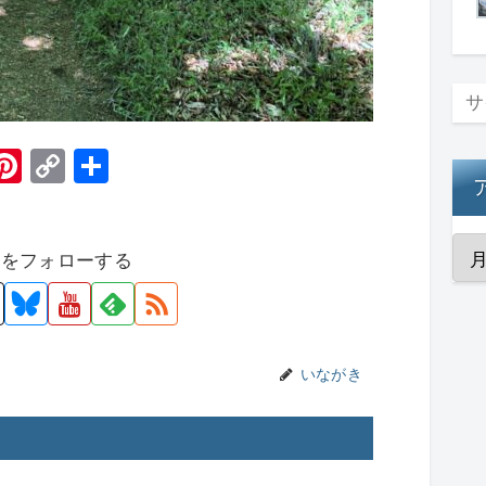
H
Pi
C
共
t
nt
o
有
er
p
者をフォローする
e
y
st
Li
n
k
いながき