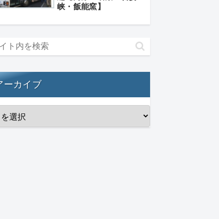
峡・飯能窯】
アーカイブ