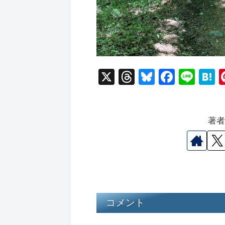
X
T
Bl
F
Li
hr
u
a
n
a
e
e
c
e
e
著
a
s
e
n
d
k
b
a
s
y
o
o
k
コメント