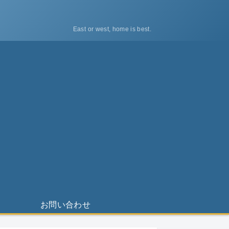
East or west, home is best.
ス
お問い合わせ