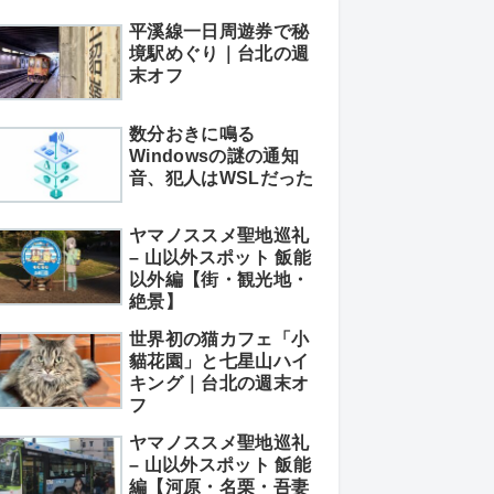
平溪線一日周遊券で秘
境駅めぐり｜台北の週
末オフ
数分おきに鳴る
Windowsの謎の通知
音、犯人はWSLだった
ヤマノススメ聖地巡礼
– 山以外スポット 飯能
以外編【街・観光地・
絶景】
世界初の猫カフェ「小
貓花園」と七星山ハイ
キング｜台北の週末オ
フ
ヤマノススメ聖地巡礼
– 山以外スポット 飯能
編【河原・名栗・吾妻