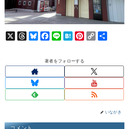
X
T
Bl
F
Li
H
Pi
C
共
hr
u
a
n
at
nt
o
有
e
e
c
e
e
er
p
著者をフォローする
a
s
e
n
e
y
d
k
b
a
st
Li
s
y
o
n
o
k
k
いながき
コメント