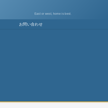
East or west, home is best.
ス
お問い合わせ