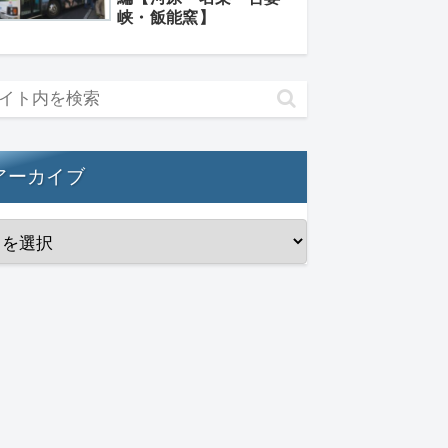
峡・飯能窯】
アーカイブ