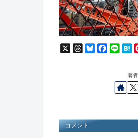
X
T
Bl
F
Li
hr
u
a
n
a
e
e
c
e
e
著
a
s
e
n
d
k
b
a
s
y
o
o
k
コメント