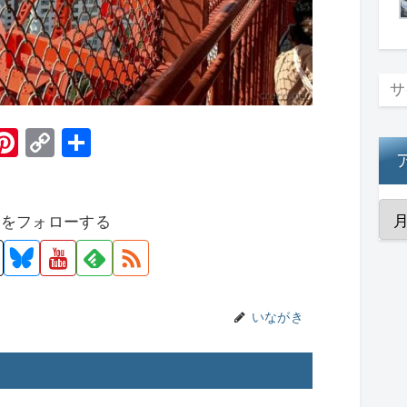
H
Pi
C
共
t
nt
o
有
er
p
者をフォローする
e
y
st
Li
n
k
いながき