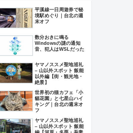
平溪線一日周遊券で秘
境駅めぐり｜台北の週
末オフ
数分おきに鳴る
Windowsの謎の通知
音、犯人はWSLだった
ヤマノススメ聖地巡礼
– 山以外スポット 飯能
以外編【街・観光地・
絶景】
世界初の猫カフェ「小
貓花園」と七星山ハイ
キング｜台北の週末オ
フ
ヤマノススメ聖地巡礼
– 山以外スポット 飯能
編【河原・名栗・吾妻