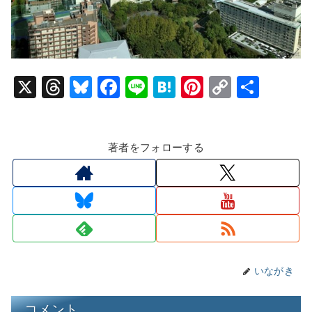
X
T
Bl
F
Li
H
Pi
C
共
hr
u
a
n
at
nt
o
有
e
e
c
e
e
er
p
著者をフォローする
a
s
e
n
e
y
d
k
b
a
st
Li
s
y
o
n
o
k
k
いながき
コメント