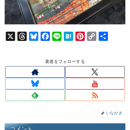
X
T
Bl
F
Li
H
Pi
C
共
hr
u
a
n
at
nt
o
有
e
e
c
e
e
er
p
著者をフォローする
a
s
e
n
e
y
d
k
b
a
st
Li
s
y
o
n
o
k
k
いながき
コメント