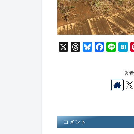
X
T
Bl
F
Li
hr
u
a
n
a
e
e
c
e
e
著
a
s
e
n
d
k
b
a
s
y
o
o
k
コメント