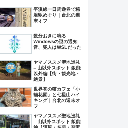
平溪線一日周遊券で秘
境駅めぐり｜台北の週
末オフ
数分おきに鳴る
Windowsの謎の通知
音、犯人はWSLだった
ヤマノススメ聖地巡礼
– 山以外スポット 飯能
以外編【街・観光地・
絶景】
世界初の猫カフェ「小
貓花園」と七星山ハイ
キング｜台北の週末オ
フ
ヤマノススメ聖地巡礼
– 山以外スポット 飯能
編【河原・名栗・吾妻