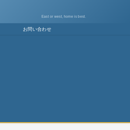
East or west, home is best.
ス
お問い合わせ