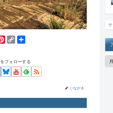
H
Pi
C
共
t
nt
o
有
er
p
者をフォローする
e
y
st
Li
n
k
いながき