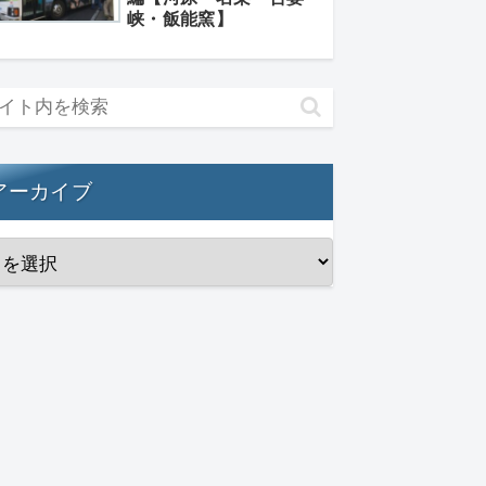
峡・飯能窯】
アーカイブ