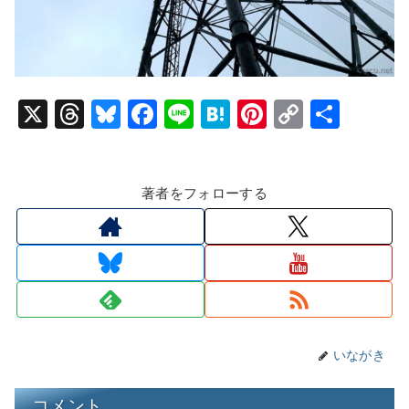
X
T
Bl
F
Li
H
Pi
C
共
hr
u
a
n
at
nt
o
有
e
e
c
e
e
er
p
著者をフォローする
a
s
e
n
e
y
d
k
b
a
st
Li
s
y
o
n
o
k
k
いながき
コメント