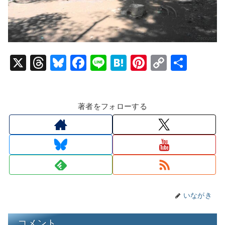
X
T
Bl
F
Li
H
Pi
C
共
hr
u
a
n
at
nt
o
有
e
e
c
e
e
er
p
著者をフォローする
a
s
e
n
e
y
d
k
b
a
st
Li
s
y
o
n
o
k
k
いながき
コメント