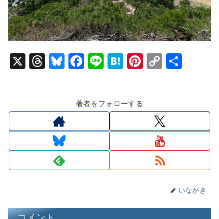
X
T
Bl
F
Li
H
Pi
C
共
hr
u
a
n
at
nt
o
有
e
e
c
e
e
er
p
著者をフォローする
a
s
e
n
e
y
d
k
b
a
st
Li
s
y
o
n
o
k
k
いながき
コメント