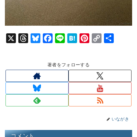
X
T
Bl
F
Li
H
Pi
C
共
hr
u
a
n
at
nt
o
有
e
e
c
e
e
er
p
著者をフォローする
a
s
e
n
e
y
d
k
b
a
st
Li
s
y
o
n
o
k
k
いながき
コメント