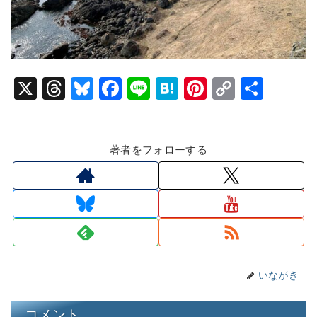
X
T
Bl
F
Li
H
Pi
C
共
hr
u
a
n
at
nt
o
有
e
e
c
e
e
er
p
著者をフォローする
a
s
e
n
e
y
d
k
b
a
st
Li
s
y
o
n
o
k
k
いながき
コメント