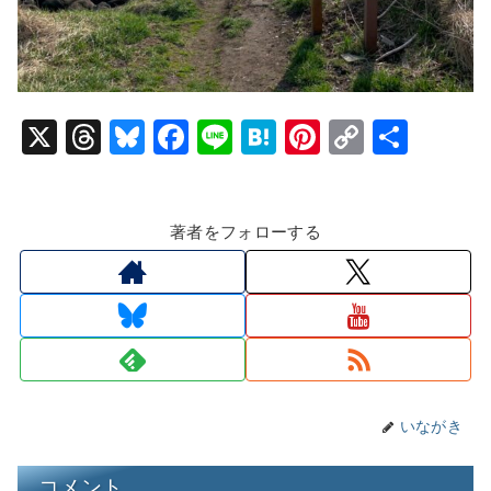
X
T
Bl
F
Li
H
Pi
C
共
hr
u
a
n
at
nt
o
有
e
e
c
e
e
er
p
著者をフォローする
a
s
e
n
e
y
d
k
b
a
st
Li
s
y
o
n
o
k
k
いながき
コメント