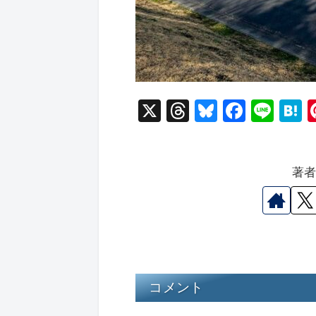
X
T
Bl
F
Li
hr
u
a
n
a
e
e
c
e
e
著
a
s
e
n
d
k
b
a
s
y
o
o
k
コメント