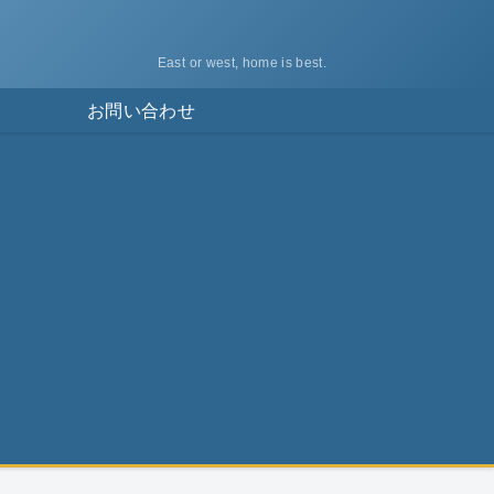
East or west, home is best.
ス
お問い合わせ