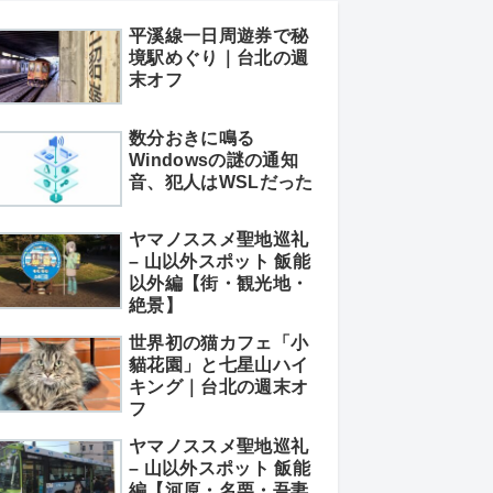
平溪線一日周遊券で秘
境駅めぐり｜台北の週
末オフ
数分おきに鳴る
Windowsの謎の通知
音、犯人はWSLだった
ヤマノススメ聖地巡礼
– 山以外スポット 飯能
以外編【街・観光地・
絶景】
世界初の猫カフェ「小
貓花園」と七星山ハイ
キング｜台北の週末オ
フ
ヤマノススメ聖地巡礼
– 山以外スポット 飯能
編【河原・名栗・吾妻