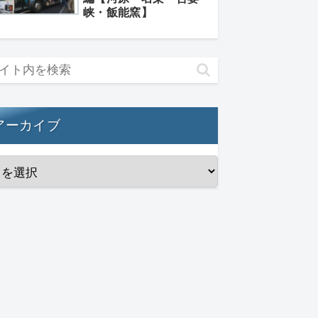
峡・飯能窯】
アーカイブ