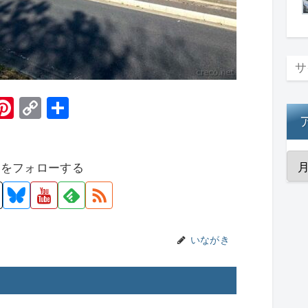
H
Pi
C
共
t
nt
o
有
er
p
者をフォローする
e
y
st
Li
n
k
いながき