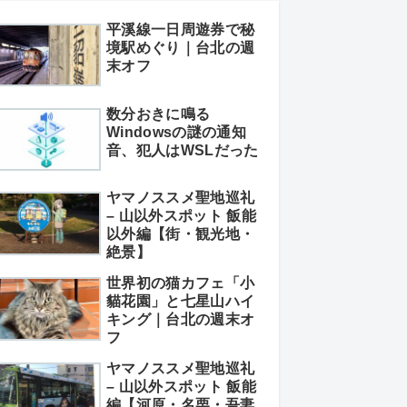
平溪線一日周遊券で秘
境駅めぐり｜台北の週
末オフ
数分おきに鳴る
Windowsの謎の通知
音、犯人はWSLだった
ヤマノススメ聖地巡礼
– 山以外スポット 飯能
以外編【街・観光地・
絶景】
世界初の猫カフェ「小
貓花園」と七星山ハイ
キング｜台北の週末オ
フ
ヤマノススメ聖地巡礼
– 山以外スポット 飯能
編【河原・名栗・吾妻