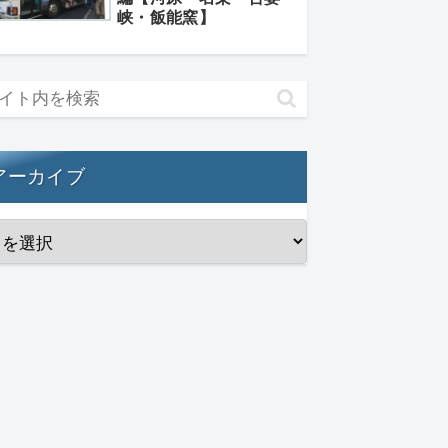
峡・飯能窯】
アーカイブ