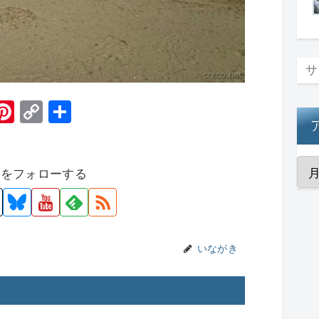
H
Pi
C
共
t
nt
o
有
er
p
者をフォローする
e
y
st
Li
n
k
いながき