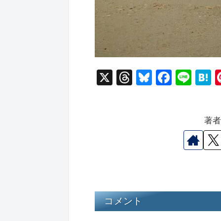
X
T
Bl
F
Li
hr
u
a
n
a
e
e
c
e
e
著
a
s
e
n
d
k
b
a
s
y
o
o
k
コメント