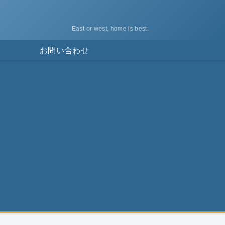
East or west, home is best.
ス
お問い合わせ